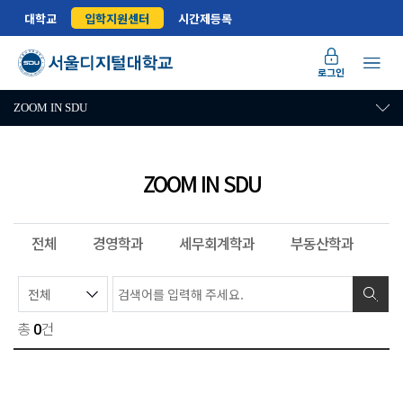
대학교
입학지원센터
시간제등록
로그인
ZOOM IN SDU
ZOOM IN SDU
전체
경영학과
세무회계학과
부동산학과
법
총
건
0