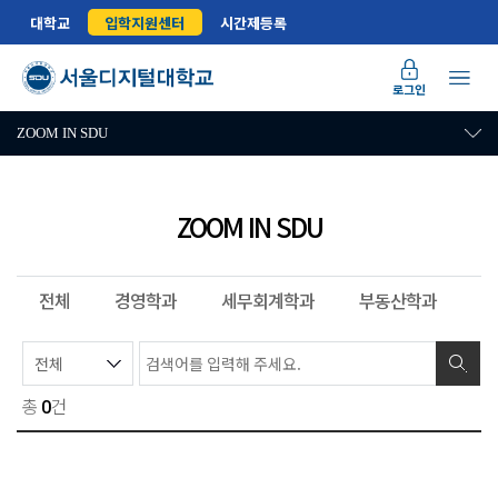
대학교
입학지원센터
시간제등록
로그인
ZOOM IN SDU
ZOOM IN SDU
전체
경영학과
세무회계학과
부동산학과
법
총
건
0