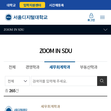
대학교
입학지원센터
시간제등록
로그인
ZOOM IN SDU
ZOOM IN SDU
전체
경영학과
세무회계학과
부동산학과
법
총
건
265
세무회계학과