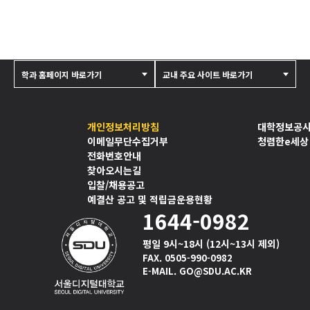
과
CAD,
아
트
상
학과 홈페이지 바로가기
교내 주요 사이트 바로가기
품
제
작
실
개인정보처리방침
대학정보공
기,
이메일무단수집거부
청렴한e세상
입
전화번호안내
찾아오시는길
체
입찰/채용공고
조
예결산 공고 및 적립금운용현황
형
1644-0982
[디
지
평일 9시~18시 (12시~13시 제외)
털
FAX. 0505-990-0982
콘
E-MAIL. GO@SDU.AC.KR
텐
츠
디