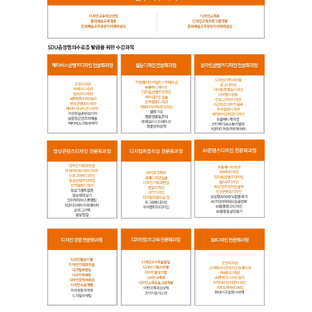
캐
릭
터
이
모
티
콘
디
자
인
(필
수
이
수
과
목),
기
초
평
면