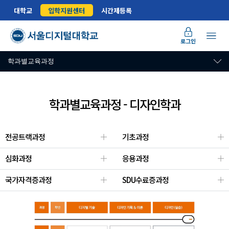
[3D
대학교
입학지원센터
시간제등록
프
린
팅
로그인
디
학과별교육과정
자
인
분
야]
학과별교육과정 - 디자인학과
디
자
인
전공트랙과정
기초과정
기
획
심화과정
응용과정
과
컨
국가자격증과정
SDU수료증과정
셉
(필
수
이