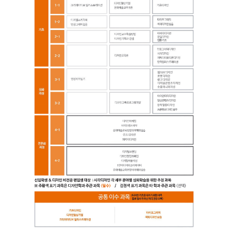
수
과
목),
3D
프
린
팅
디
자
인
(필
수
이
수
과
목),
시
각
디
자
인