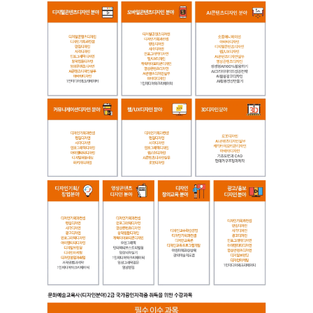
(필
수
이
수
과
목),
아
이
덴
티
티
디
자
인
(필
수
이
수
과
목),