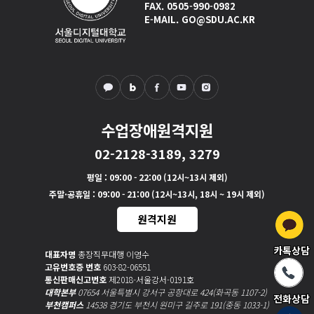
FAX. 0505-990-0982
E-MAIL. GO@SDU.AC.KR
수업장애원격지원
02-2128-3189, 3279
평일
: 09:00 - 22:00 (12시~13시 제외)
주말·공휴일
: 09:00 - 21:00 (12시~13시, 18시 ~ 19시 제외)
원격지원
카톡상담
대표자명
총장직무대행 이영수
고유번호증 번호
603-82-06551
통신판매신고번호
제2018-서울강서-0191호
대학본부
07654 서울특별시 강서구 공항대로 424(화곡동 1107-2)
전화상담
부천캠퍼스
14538 경기도 부천시 원미구 길주로 191(중동 1033-1)