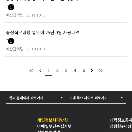
1
예산관리팀
25.11.10
5
총장직무대행 업무비 25년 9월 사용내역
1
예산관리팀
25.10.10
4
1
2
3
4
5
학과 홈페이지 바로가기
교내 주요 사이트 바로가기
개인정보처리방침
대학정보공
이메일무단수집거부
청렴한e세상