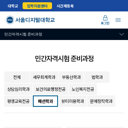
대학교
입학지원센터
시간제등록
로그인
민간자격시험 준비과정
민간자격시험 준비과정
전체
세무회계학과
부동산학과
법학과
상담심리학과
보건의료행정전공
노인복지전공
평생교육전공
패션학과
뷰티미용학과
문예창작학과