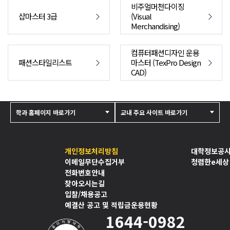
비주얼머천다이징
샵마스터 3급
(Visual
Merchandising)
컴퓨터패션디자인 운용
패션스타일리스트
마스터 (TexPro Design
CAD)
학과 홈페이지 바로가기
교내 주요 사이트 바로가기
개인정보처리방침
대학정보공
이메일무단수집거부
청렴한e세상
전화번호안내
찾아오시는길
입찰/채용공고
예결산 공고 및 적립금운용현황
1644-0982