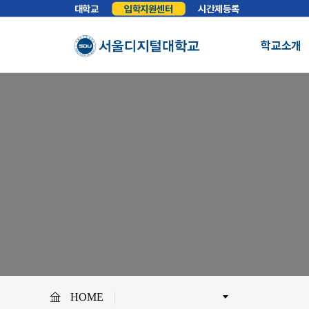
대학교
입학지원센터
시간제등록
학교소개
총장실
인사말
학교소개
학교법인
법인소개
예
About SDU
비전
교육이념
S
사이버대학의 중심
서울디지털대학교를 소개합니다.
WHY SDU
NO.1 SDU
대학정보
소개
조직도
SDU 사회공헌
사이버홍보실
보도기사
대
협력안내
산학협력
학
HOME
교원채용
전임교원정