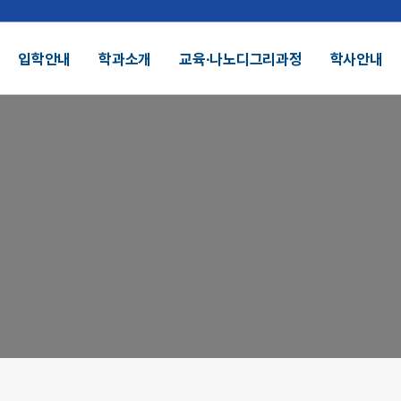
입학안내
학과소개
교육∙나노디그리과정
학사안내
결산공고 및 적립금 운용현황
기부금모금
DU 대학특성화
SDU 2025
SDU AI
헌장
UI
대학정보공시
정보공개
전화번호안내
찾아오시는길
외 인증수상
광고자료실
군협력
제휴협력
시채용
비전임교원정시채용
비전임교원(연합대)
튜터채용