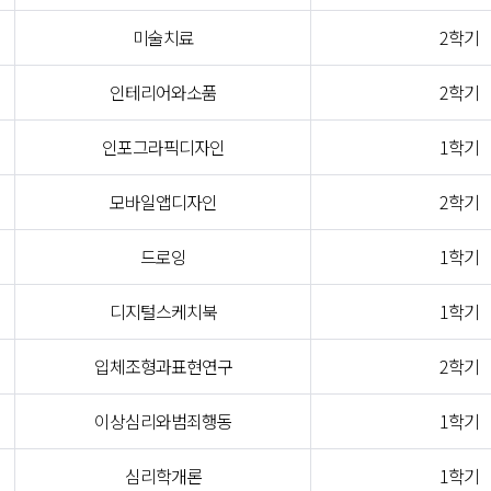
미술치료
2학기
인테리어와소품
2학기
인포그라픽디자인
1학기
모바일앱디자인
2학기
드로잉
1학기
디지털스케치북
1학기
입체조형과표현연구
2학기
이상심리와범죄행동
1학기
심리학개론
1학기