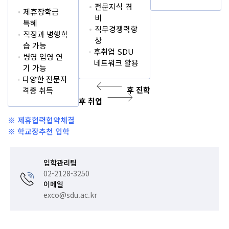
후 진학
전문지식 겸
제휴장학금
비
특혜
직무경쟁력향
직장과 병행학
상
습 가능
후취업 SDU
병영 입영 연
네트워크 활용
기 가능
다양한 전문자
후 진학
격증 취득
후 취업
후 취업
※ 제휴협력협약체결
※ 학교장추천 입학
입학관리팀
02-2128-3250
이메일
exco@sdu.ac.kr