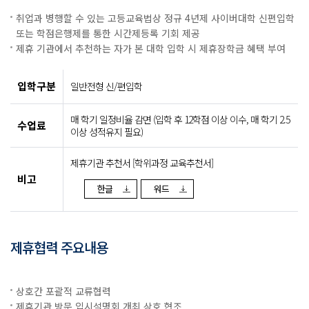
취업과 병행할 수 있는 고등교육법상 정규 4년제 사이버대학 신편입학
또는 학점은행제를 통한 시간제등록 기회 제공
제휴 기관에서 추천하는 자가 본 대학 입학 시 제휴장학금 혜택 부여
입학구분
일반전형 신/편입학
매 학기 일정비율 감면 (입학 후 12학점 이상 이수, 매 학기 2.5
수업료
이상 성적유지 필요)
제휴기관 추천서 [학위과정 교육추천서]
비고
한글
워드
제휴협력 주요내용
상호간 포괄적 교류협력
제휴기관 방문 입시설명회 개최 상호 협조