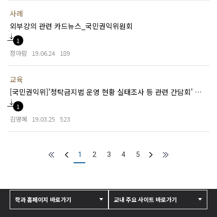
사례
외부강의 관련 카드뉴스_국민권익위원회
1
정아람
19.06.24
189
교육
[국민권익위]'청탁금지법 운영 현황 실태조사 등 관련 간담회' 자료 공유
1
김영혜
19.03.25
523
1
2
3
4
5
학과 홈페이지 바로가기
교내 주요 사이트 바로가기