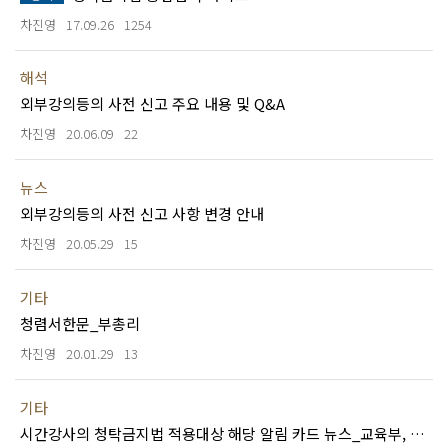
차진영
17.09.26
1254
해석
외부강의등의 사전 신고 주요 내용 및 Q&A
차진영
20.06.09
22
뉴스
외부강의등의 사전 신고 사항 변경 안내
차진영
20.05.29
15
기타
청렴서한문_부총리
차진영
20.01.29
13
기타
시간강사의 청탁금지법 적용대상 해당 알림 카드 뉴스_교육부, 권익위