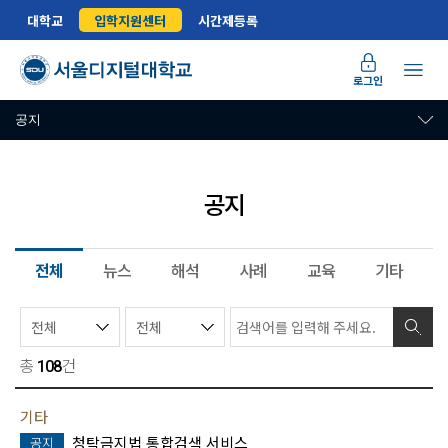
대학교
입학지원센터
시간제등록
로그인
공지
공지
전체
뉴스
해석
사례
교육
기타
총
건
108
기타
청탁금지법 통합검색 서비스
공지