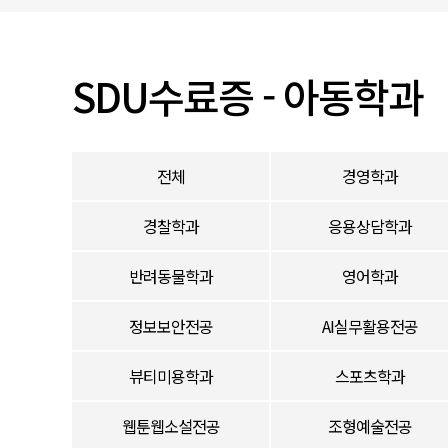
입찰/채용공고
SDU수료증 - 아동학과
전체
경영학과
경찰학과
응용상담학과
반려동물학과
영어학과
정보보안전공
AI실무활용전공
뷰티미용학과
스포츠학과
웹툰웹소설전공
조형예술전공