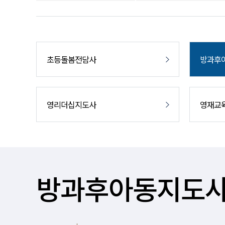
초등돌봄전담사
방과후
영리더십지도사
영재교
방과후아동지도