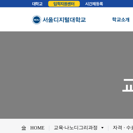
대학교
입학지원센터
시간제등록
학교소개
총장실
인사말
학교소개
학교법인
법인소개
예
About SDU
비전
교육이념
S
사이버대학의 중심
서울디지털대학교를 소개합니다.
WHY SDU
NO.1 SDU
대학정보
소개
조직도
SDU 사회공헌
사이버홍보실
보도기사
대
협력안내
산학협력
학
교육∙나노디그리과정
자격 · 
HOME
교원채용
전임교원정