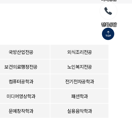
전화상담
국방산업전공
외식조리전공
보건의료행정전공
노인복지전공
컴퓨터공학과
전기전자공학과
미디어영상학과
패션학과
문예창작학과
실용음악학과