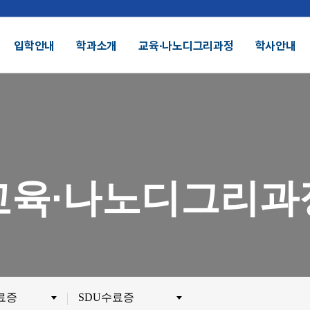
입학안내
학과소개
교육∙나노디그리과정
학사안내
결산공고 및 적립금 운용현황
기부금모금
DU 대학특성화
SDU 2025
교육∙나노디그리과
SDU AI
헌장
UI
대학정보공시
정보공개
전화번호안내
찾아오시는길
외 인증수상
광고자료실
군협력
제휴협력
수료증
SDU수료증
시채용
비전임교원정시채용
비전임교원(연합대)
튜터채용