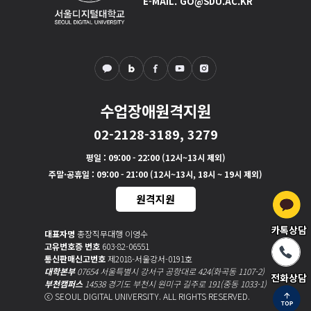
E-MAIL. GO@SDU.AC.KR
수업장애원격지원
02-2128-3189, 3279
평일
: 09:00 - 22:00 (12시~13시 제외)
주말·공휴일
: 09:00 - 21:00 (12시~13시, 18시 ~ 19시 제외)
원격지원
카톡상담
대표자명
총장직무대행 이영수
고유번호증 번호
603-82-06551
통신판매신고번호
제2018-서울강서-0191호
대학본부
07654 서울특별시 강서구 공항대로 424(화곡동 1107-2)
전화상담
부천캠퍼스
14538 경기도 부천시 원미구 길주로 191(중동 1033-1)
ⓒ SEOUL DIGITAL UNIVERSITY. ALL RIGHTS RESERVED.