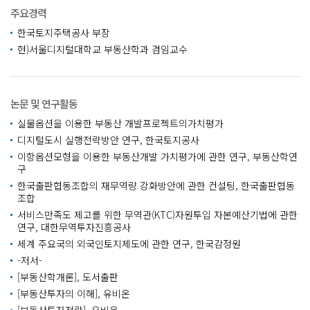
주요경력
한국토지주택공사 부장
현)서울디지털대학교 부동산학과 겸임교수
논문 및 연구활동
실물옵션을 이용한 부동산 개발프로젝트의가치평가
디지털도시 실행전략방안 연구, 한국토지공사
이항옵션모형을 이용한 부동산개발 가치평가에 관한 연구, 부동산학연
구
한국출판협동조합의 재무역량 강화방안에 관한 컨설팅, 한국출판협동
조합
서비스만족도 제고를 위한 무역관(KTC)자원투입 자본예산기법에 관한
연구, 대한무역투자진흥공사
세계 주요국의 외국인토지제도에 관한 연구, 한국감정원
-저서-
[부동산학개론], 도서출판
[부동산투자의 이해], 유비온