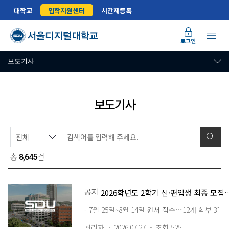
대학교
입학지원센터
시간제등록
로그인
보도기사
보도기사
총
건
8,645
공지
2026학년도 2학기 신·편입생 최
- 7월 25일~8월 14일 원서 접수…12개 학부 3
관리자
2026.07.27
조회 525