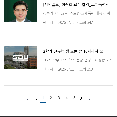
[시민일보] 최순호 교수 칼럼_교제폭력·스토킹, 피해자를 지키는 탐정의 새로운 책무
정부가 7월 13일 ‘스토킹·교제폭력 대응 강화 방
관리자
2026.07.16
조회 342
2학기 신·편입생 오늘 밤 10시까지 모집…22일 합격자 발표
-12개 학부·37개 학과·전공 운영…AI 융합 교
관리자
2026.07.16
조회 359
1
2
3
4
5