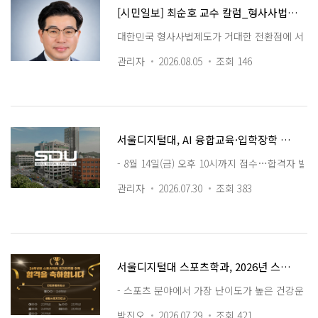
[시민일보] 최순호 교수 칼럼_형사사법 개혁의 마지막 퍼즐, 국민을 위한 공인탐정제도로 완성해야
대한민국 형사사법제도가 거대한 전환점에 서 있다
관리자
2026.08.05
조회 146
서울디지털대, AI 융합교육·입학장학 강화…2학기 신·편입생 최종 모집
- 8월 14일(금) 오후 10시까지 접수…합격자 발
관리자
2026.07.30
조회 383
서울디지털대 스포츠학과, 2026년 스포츠분야 국가자격증 합격자 11명 배출
- 스포츠 분야에서 가장 난이도가 높은 건강운동관리
박진오
2026.07.29
조회 421