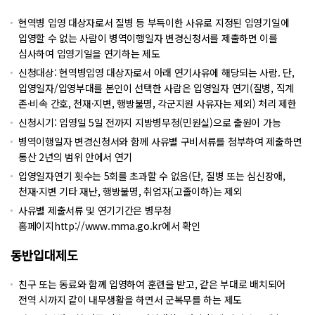
현역병 입영 대상자로서 질병 등 부득이한 사유로 지정된 입영기일에
입영할 수 없는 사람이 병역이행일자 변경신청서를 제출하면 이를
심사하여 입영기일을 연기하는 제도
신청대상: 현역병입영 대상자로서 아래 연기사유에 해당되는 사람. 단,
입영일자/입영부대를 본인이 선택한 사람은 입영일자 연기(질병, 직계
존·비속 간호, 천재·지변, 행방불명, 각군지원 사유자는 제외) 처리 제한
신청시기: 입영일 5일 전까지 지방병무청(민원실)으로 출원이 가능
병역이행일자 변경신청서와 함께 사유별 구비서류를 첨부하여 제출하면
통산 2년의 범위 안에서 연기
입영일자연기 횟수는 5회를 초과할 수 없음(단, 질병 또는 심신장애,
천재·지변 기타 재난, 행방불명, 취업자(고졸이하)는 제외
사유별 제출서류 및 연기기간은 병무청
홈페이지
http://www.mma.go.kr
에서 확인
동반입대제도
친구 또는 동료와 함께 입영하여 훈련을 받고, 같은 부대로 배치되어
전역 시까지 같이 내무생활을 하면서 군복무를 하는 제도