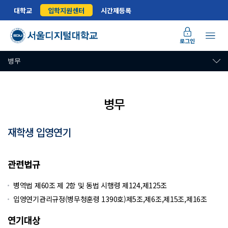
대학교
입학지원센터
시간제등록
로그인
병무
병무
재학생 입영연기
병무 및 예비군 관련 안내
관련법규
병역법 제60조 제 2항 및 동법 시행령 제124,제125조
입영연기관리규정(병무청훈령 1390호)제5조,제6조,제15조,제16조
연기대상