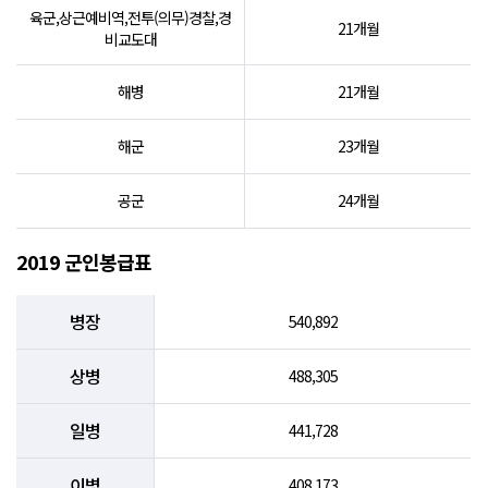
육군,상근예비역,전투(의무)경찰,경
21개월
비교도대
해병
21개월
해군
23개월
공군
24개월
2019 군인봉급표
병장
540,892
상병
488,305
일병
441,728
이병
408,173