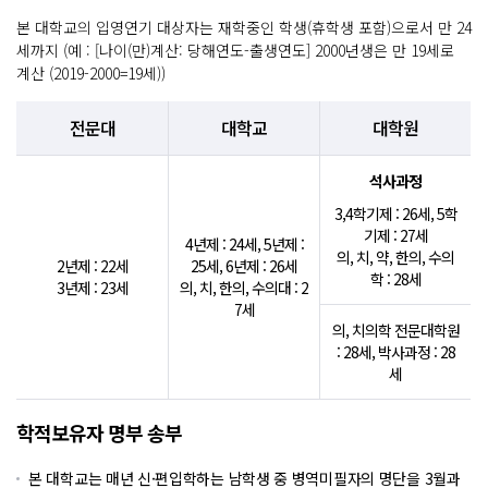
본 대학교의 입영연기 대상자는 재학중인 학생(휴학생 포함)으로서 만 24
세까지
(예 : [나이(만)계산: 당해연도-출생연도] 2000년생은 만 19세로
계산 (2019-2000=19세))
전문대
대학교
대학원
석사과정
3,4학기제 : 26세, 5학
기제 : 27세
4년제 : 24세, 5년제 :
의, 치, 약, 한의, 수의
2년제 : 22세
25세, 6년제 : 26세
학 : 28세
3년제 : 23세
의, 치, 한의, 수의대 : 2
7세
의, 치의학 전문대학원
: 28세, 박사과정 : 28
세
학적보유자 명부 송부
본 대학교는 매년 신·편입학하는 남학생 중 병역미필자의 명단을 3월과