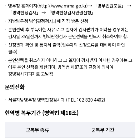
병무청 홈페이지(
http://www.mma.go.kr
)→ 「병무민원포털」 →
「병역판정검사」 → 「병역판정검사민원신청」
지방병무청 병역판정검사과에 직접 방문 신청
본인선택 후 부득이한 사유로 그 일자에 검사받기가 어려울 경우에는
검사일 35일전까지 병역판정검사 본인선택을 반드시 취소하여야 함.
신청결과 확인 및 통지서 출력(접수자의 신청오류를 대비하여 확인
필수)
본인선택을 취소하지 아니하고 그 일자에 검사받지 아니한 경우에는 그
이후 본인 선택은 제한되며, 병역법 제87조의 규정에 의하여
징병검사기피자로 고발됨
문의전화
서울지방병무청 병역판정검사과 (TEL : 02-820-4402)
현역병 복무기간 (병역법 제18조)
군복무 종류
군복무 기간