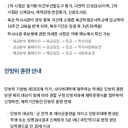
1차 시험은 필기평가(간부선발도구 평가, 다면적 인성검사)이며, 2차
시험은 신체검사, 체력검정·면접평가, 신원조사임.
육군 학사사관의 경우 충북 괴산에 소재한 육군학생군사학교에 입교하여
16주간 교육을 받게 되며, 복무기간은 임관 후 3년(36개월)
학사사관 후보생에 관한 자세한 사항은 아래 메뉴에서 확인 가능
육군본부 홈페이지 → 육군모집 → 장교 → 학사사관
공군본부 홈페이지 → 공군모집 → 장교 → 학사사관후보생
해군본부 홈페이지 → 해군모집 → 장교 → 사관후보생
민방위 훈련 안내
민방위 기본법 제18조에 의거, 사이버대학에 재학하는 학생은 민방위 훈련
당연 제외 대상이 됨에 따라 관할 구청 민방위과에 재학증명서를 첨부하여
신청하면, 재학기간동안 민방위 훈련 면제
민방위 대상자 : 군 전역 후 예비군훈련을 마치고 민방위대에 편성된
학생 또는 징병검사결과 신체등위 5급 (제2 국민역)으로 판정 받은
남학생으로 만 20세 이상