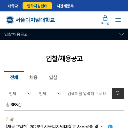
대학교
입학지원센터
시간제등록
로그인
입찰/채용공고
입찰/채용공고
전체
채용
입찰
총
건
388
입찰
[재공고입찰] 2026년 서울디지털대학교 사무용품 및 소모품 단가 계약
[새글]