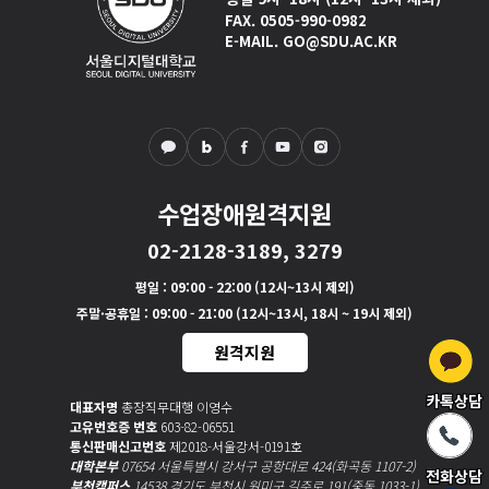
FAX. 0505-990-0982
E-MAIL. GO@SDU.AC.KR
수업장애원격지원
02-2128-3189, 3279
평일
: 09:00 - 22:00 (12시~13시 제외)
주말·공휴일
: 09:00 - 21:00 (12시~13시, 18시 ~ 19시 제외)
원격지원
카톡상담
대표자명
총장직무대행 이영수
고유번호증 번호
603-82-06551
통신판매신고번호
제2018-서울강서-0191호
대학본부
07654 서울특별시 강서구 공항대로 424(화곡동 1107-2)
전화상담
부천캠퍼스
14538 경기도 부천시 원미구 길주로 191(중동 1033-1)