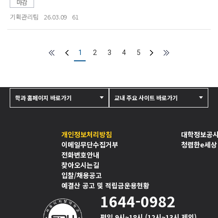
마감
기획관리팀
26.03.09
61
1
2
3
4
5
학과 홈페이지 바로가기
교내 주요 사이트 바로가기
개인정보처리방침
대학정보공
이메일무단수집거부
청렴한e세상
전화번호안내
찾아오시는길
입찰/채용공고
예결산 공고 및 적립금운용현황
1644-0982
평일 9시~18시 (12시~13시 제외)