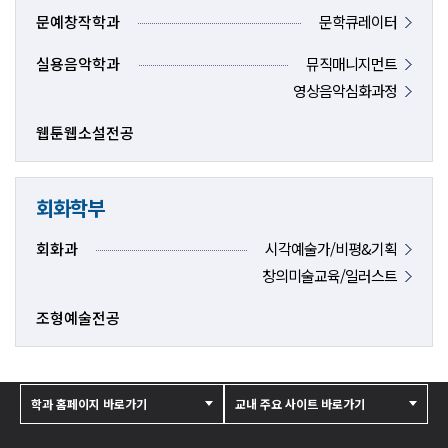
문예창작학과
문학큐레이터
실용음악학과
뮤직매니지먼트
영상음악심화과정
웹툰웹소설전공
회화학부
회화과
시각예술가/비평&기획
창의미술교육/일러스트
조형예술전공
학과 홈페이지 바로가기
교내 주요 사이트 바로가기