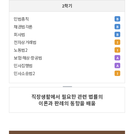
2학기
민법총칙
B
채권법각론
B
회사법
B
전자상거래법
I
노동법2
I
보험·해상·항공법
A
민사집행법
A
민사소송법2
I
직장생활에서 필요한 관련 법률의
이론과 판례의 동향을 배움