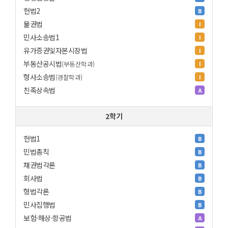
헌법2
B
물권법
I
민사소송법1
I
유가증권및자본시장법
I
부동산공시법
(부동산학과)
I
형사소송법
(경찰학과)
I
친족상속법
A
2학기
헌법1
B
민법총칙
B
채권법각론
B
회사법
B
형법각론
B
민사집행법
B
보험·해상·항공법
A