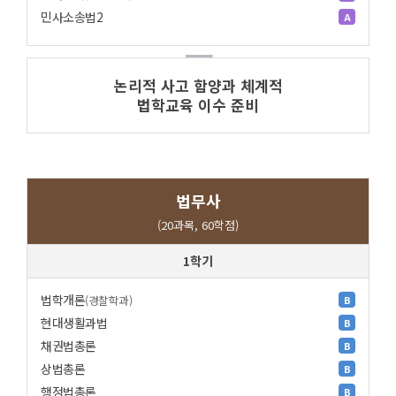
민사소송법2
A
논리적 사고 함양과 체계적
법학교육 이수 준비
법무사
(20과목, 60학점)
1학기
법학개론
(경찰학과)
B
현대생활과법
B
채권법총론
B
상법총론
B
행정법총론
B