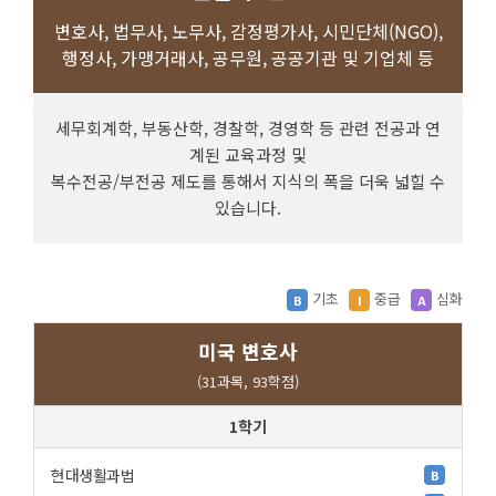
변호사, 법무사, 노무사, 감정평가사, 시민단체(NGO),
행정사, 가맹거래사, 공무원, 공공기관 및 기업체 등
세무회계학, 부동산학, 경찰학, 경영학 등 관련 전공과 연
계된 교육과정 및
복수전공/부전공 제도를 통해서 지식의 폭을 더욱 넓힐 수
있습니다.
기초
중급
심화
B
I
A
미국 변호사
(31과목, 93학점)
1학기
현대생활과법
B