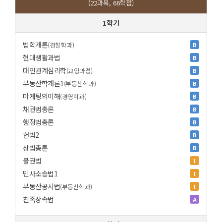
(22과목, 66학점)
1학기
법학개론
(경찰학과)
B
현대생활과법
B
대인관계심리학
(교양과정)
B
부동산학개론1
(부동산학과)
B
마케팅의이해
(경영학과)
B
채권법총론
B
행정법총론
B
헌법2
B
상법총론
B
물권법
I
민사소송법1
I
부동산공시법
(부동산학과)
I
친족상속법
A