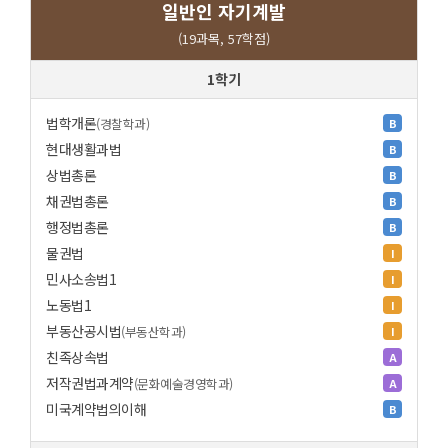
일반인 자기계발
(19과목, 57학점)
1학기
법학개론
(경찰학과)
B
현대생활과법
B
상법총론
B
채권법총론
B
행정법총론
B
물권법
I
민사소송법1
I
노동법1
I
부동산공시법
(부동산학과)
I
친족상속법
A
저작권법과계약
(문화예술경영학과)
A
미국계약법의이해
B