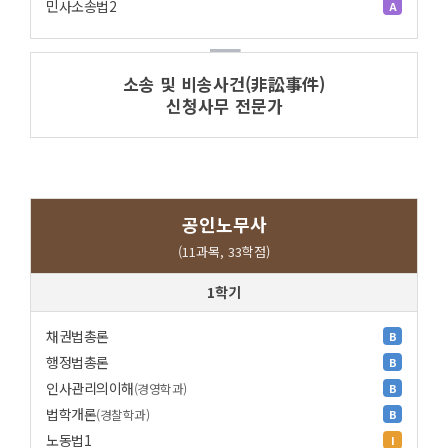
민사소송법2
A
소송 및 비송사건(非訟事件)
신청사무 전문가
공인노무사
(11과목, 33학점)
1학기
채권법총론
B
행정법총론
B
인사관리의이해
(경영학과)
B
법학개론
(경찰학과)
B
노동법1
I