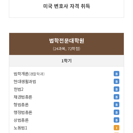
미국 변호사 자격 취득
법학전문대학원
(24과목, 72학점)
1학기
법학개론
(경찰학과)
B
현대생활과법
B
헌법2
B
채권법총론
B
형법총론
B
행정법총론
B
상법총론
B
노동법1
I