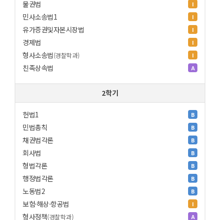
물권법
I
민사소송법1
I
유가증권및자본시장법
I
경제법
I
형사소송법
(경찰학과)
I
친족상속법
A
2학기
헌법1
B
민법총칙
B
채권법각론
B
회사법
B
형법각론
B
행정법각론
B
노동법2
B
보험·해상·항공법
I
형사정책
(경찰학과)
A