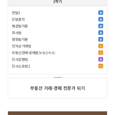
2학기
헌법1
B
민법총칙
B
채권법각론
B
회사법
B
행정법각론
B
전자상거래법
I
부동산경매·공매론
(부동산학과)
I
민사집행법
A
민사소송법2
I
부동산 거래·경매 전문가 되기