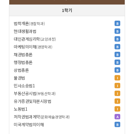
1학기
법학개론
(경찰학과)
B
현대생활과법
B
대인관계심리학
(교양과정)
B
마케팅의이해
(경영학과)
B
채권법총론
B
행정법총론
B
상법총론
B
물권법
I
민사소송법1
I
부동산공시법
(부동산학과)
I
유가증권및자본시장법
I
노동법1
I
저작권법과계약
(문화예술경영학과)
A
미국계약법의이해
B