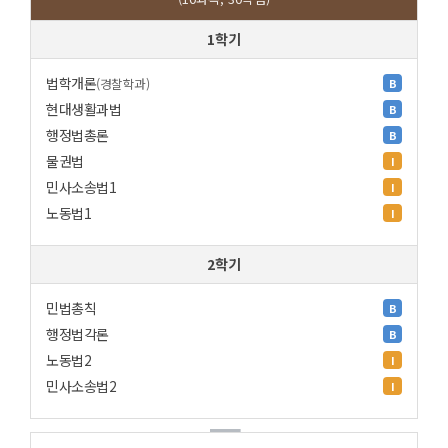
1학기
법학개론
(경찰학과)
B
현대생활과법
B
행정법총론
B
물권법
I
민사소송법1
I
노동법1
I
2학기
민법총칙
B
행정법각론
B
노동법2
I
민사소송법2
I