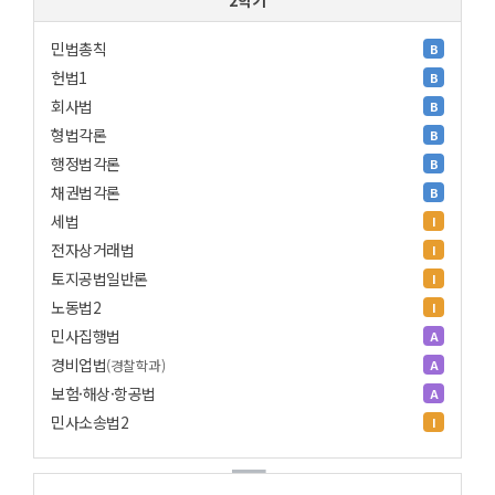
2학기
민법총칙
B
헌법1
B
회사법
B
형법각론
B
행정법각론
B
채권법각론
B
세법
I
전자상거래법
I
토지공법일반론
I
노동법2
I
민사집행법
A
경비업법
(경찰학과)
A
보험·해상·항공법
A
민사소송법2
I