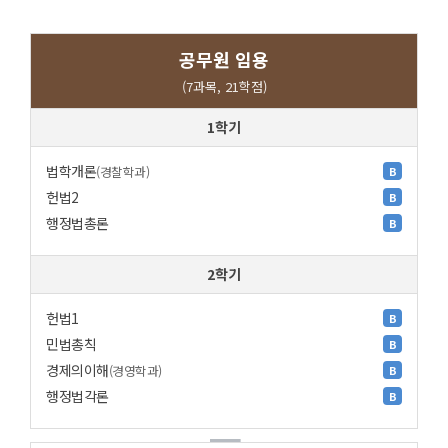
공무원 임용
(7과목, 21학점)
1학기
법학개론
(경찰학과)
B
헌법2
B
행정법총론
B
2학기
헌법1
B
민법총칙
B
경제의이해
(경영학과)
B
행정법각론
B