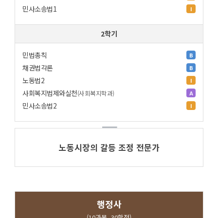
민사소송법1
I
2학기
민법총칙
B
채권법각론
B
노동법2
I
사회복지법제와실천
(사회복지학과)
A
민사소송법2
I
노동시장의 갈등 조정 전문가
행정사
(10과목, 30학점)