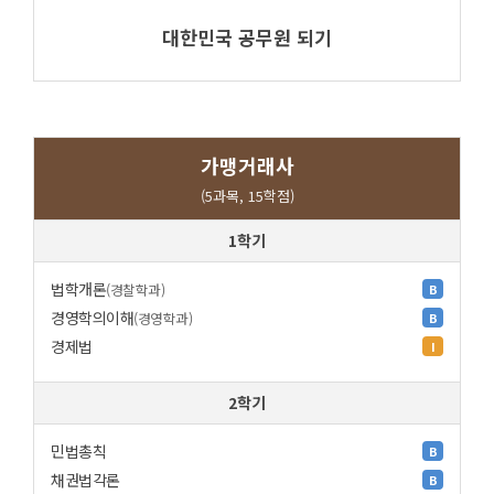
대한민국 공무원 되기
가맹거래사
(5과목, 15학점)
1학기
법학개론
(경찰학과)
B
경영학의이해
(경영학과)
B
경제법
I
2학기
민법총칙
B
채권법각론
B