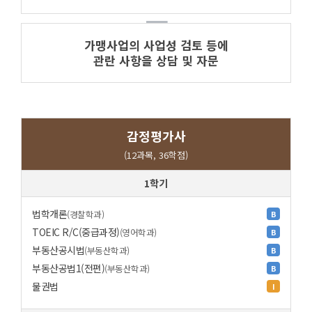
가맹사업의 사업성 검토 등에
관란 사항을 상담 및 자문
감정평가사
(12과목, 36학점)
1학기
법학개론
(경찰학과)
B
TOEIC R/C(중급과정)
(영어학과)
B
부동산공시법
(부동산학과)
B
부동산공법1(전편)
(부동산학과)
B
물권법
I