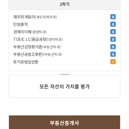
2학기
재무회계원리
(세무회계학과)
B
민법총칙
B
경제의이해
(경영학과)
B
TOEIC LC(중급과정)
(영어학과)
B
부동산감정평가론
(부동산학과)
B
부동산공법2(후편)
(부동산학과)
B
토지공법일반론
I
모든 자산의 가치를 평가
부동산중개사