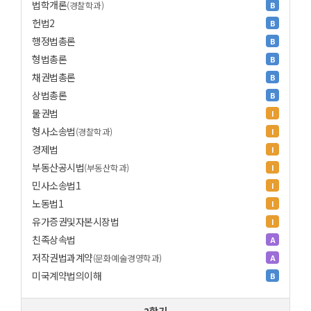
법학개론
(경찰학과)
B
헌법2
B
행정법총론
B
형법총론
B
채권법총론
B
상법총론
B
물권법
I
형사소송법
(경찰학과)
I
경제법
I
부동산공시법
(부동산학과)
I
민사소송법1
I
노동법1
I
유가증권및자본시장법
I
친족상속법
A
저작권법과계약
(문화예술경영학과)
A
미국계약법의이해
B