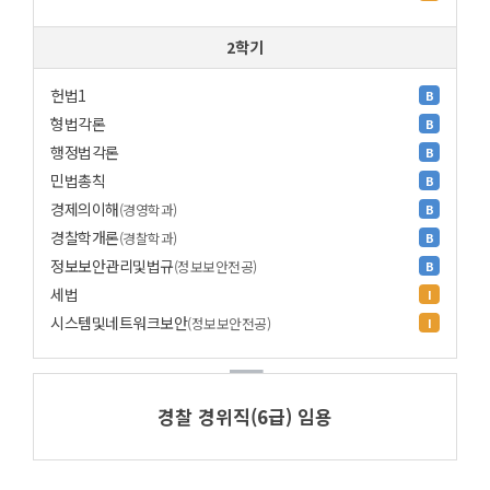
2학기
헌법1
B
형법각론
B
행정법각론
B
민법총칙
B
경제의이해
(경영학과)
B
경찰학개론
(경찰학과)
B
정보보안관리및법규
(정보보안전공)
B
세법
I
시스템및네트워크보안
(정보보안전공)
I
경찰 경위직(6급) 임용