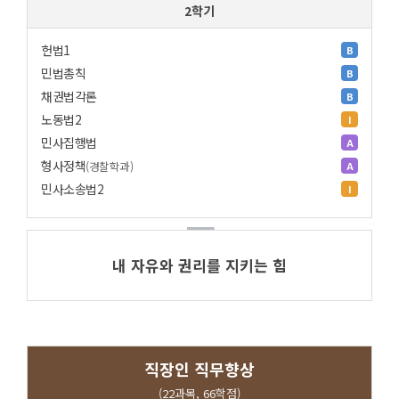
2학기
헌법1
B
민법총칙
B
채권법각론
B
노동법2
I
민사집행법
A
형사정책
(경찰학과)
A
민사소송법2
I
내 자유와 권리를 지키는 힘
직장인 직무향상
(22과목, 66학점)