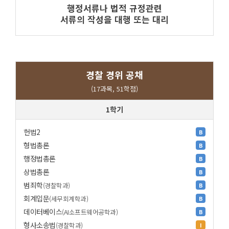
행정서류나 법적 규정관련
서류의 작성을 대행 또는 대리
경찰 경위 공채
(17과목, 51학점)
1학기
헌법2
B
형법총론
B
행정법총론
B
상법총론
B
범죄학
(경찰학과)
B
회계입문
(세무회계학과)
B
데이터베이스
(AI소프트웨어공학과)
B
형사소송법
(경찰학과)
I