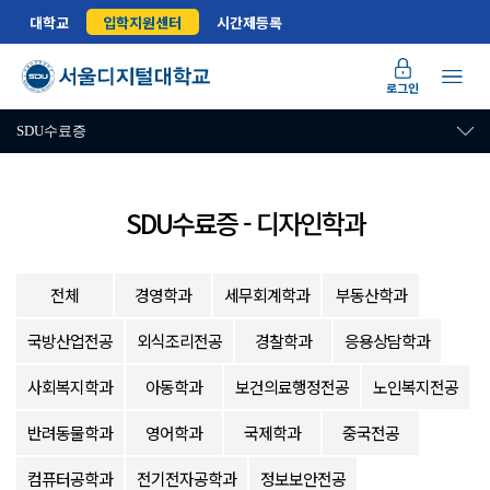
대학교
입학지원센터
시간제등록
로그인
SDU수료증
SDU수료증 - 디자인학과
전체
경영학과
세무회계학과
부동산학과
국방산업전공
외식조리전공
경찰학과
응용상담학과
사회복지학과
아동학과
보건의료행정전공
노인복지전공
반려동물학과
영어학과
국제학과
중국전공
컴퓨터공학과
전기전자공학과
정보보안전공