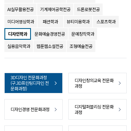
AI실무활용전공
기계제어공학전공
드론로봇전공
미디어영상학과
패션학과
뷰티미용학과
스포츠학과
디자인학과
문화예술경영전공
문예창작학과
실용음악학과
웹툰웹소설전공
조형예술전공
3D디자인 전문화과정
디자인창의교육 전문화
(구.3D프린팅디자인 전
과정
문화과정)
디지털퍼블리싱 전문화
디자인경영 전문화과정
과정