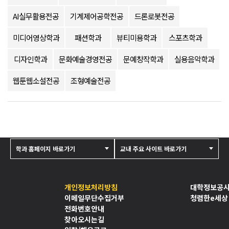
AI실무활용전공
기계제어공학전공
드론로봇전공
미디어영상학과
패션학과
뷰티미용학과
스포츠학과
디자인학과
문화예술경영전공
문예창작학과
실용음악학과
웹툰웹소설전공
조형예술전공
학과 홈페이지 바로가기
교내 주요 사이트 바로가기
개인정보처리방침
대학정보공
이메일무단수집거부
청렴한e세상
전화번호안내
찾아오시는길