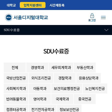
대학교
입학지원센터
시간제등록
로그인
SDU수료증
SDU수료증
전체
경영학과
세무회계학과
부동산학과
국방산업전공
외식조리전공
경찰학과
응용상담학과
사회복지학과
아동학과
보건의료행정전공
노인복지전공
반려동물학과
영어학과
국제학과
중국전공
컴퓨터공학과
전기전자공학과
정보보안전공