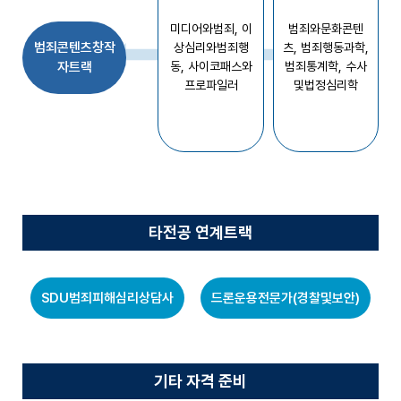
죄
행
미디어와범죄, 이
범죄와문화콘텐
동
범죄콘텐츠창작
상심리와범죄행
츠, 범죄행동과학,
-
자트랙
동,
사이코패스와
범죄통계학, 수사
심
프로파일러
및법정심리학
화
2
학
기
범
죄
행
타전공 연계트랙
동
과
학
-
SDU범죄피해심리상담사
드론운용전문가(경찰및보안)
기
초
법
과
기타 자격 준비
학