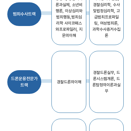
-
론과실제, 소년비
경찰심리학, 수사
심
행론,
이상심리와
및법정심리학,
고
범죄수사트랙
화
범죄행동,범죄심
급범죄프로파일
성
리학
사이코패스
링, 여성범죄론,
범
와프로파일러, 지
과학수사증거수집
죄
문의이해
론
이
론
과
실
제
경찰드론실무, 드
-
드론운용전문가
론시스템개론,
드
심
경찰드론의이해
트랙
론탐정의이론과실
화
무
이
상
심
리
와
범