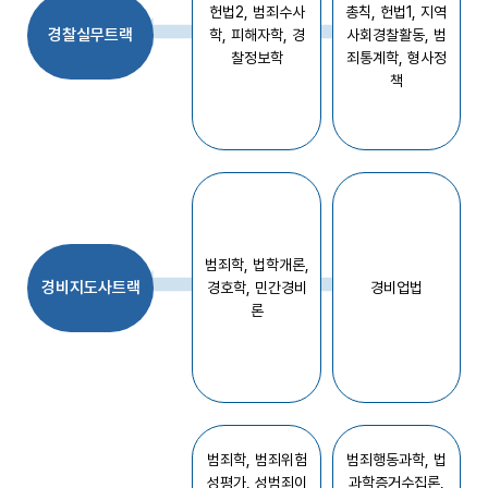
헌법2, 범죄수사
총칙, 헌법1,
지역
급
경찰실무트랙
학,
피해자학, 경
사회경찰활동, 범
지
찰정보학
죄통계학, 형사정
문
책
의
이
해
-
중
급
사
이
범죄학, 법학개론,
코
경비지도사트랙
경호학, 민간경비
경비업법
패
론
스
와
프
로
파
일
범죄학, 범죄위험
범죄행동과학, 법
러
성평가,
성범죄이
과학증거수집론,