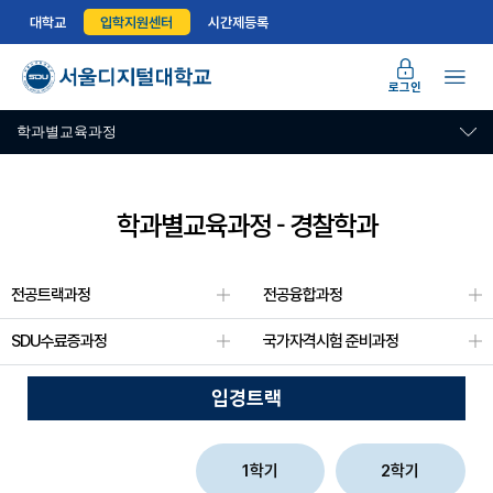
과
대학교
입학지원센터
시간제등록
정
-
로그인
범
죄
학과별교육과정
심
리/
프
학과별교육과정 - 경찰학과
로
파
일
링/
전공트랙과정
전공융합과정
과
학
SDU수료증과정
국가자격시험 준비과정
수
사
입경트랙
1
학
기
1학기
2학기
범