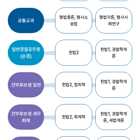
죄
학
형법총론, 형사소
형법각론, 형사사
-
공통교과
송법
례연구
기
초
범
죄
일반경찰공무원
헌법1, 경찰학개
위
헌법2
(순경)
론
험
성
평
가
헌법1, 경찰학개
간부후보생 일반
헌법2, 범죄학
-
론
기
초
사
간부후보생 세무
헌법1, 경찰학개
이
헌법2, 회계학
회계
론, 세법개론
버
범
죄