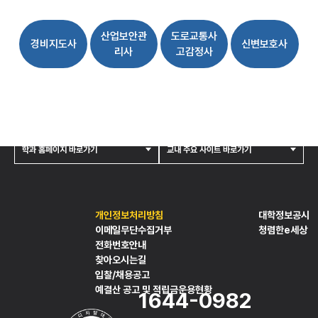
증
거
산업보안관
도로교통사
수
경비지도사
신변보호사
리사
고감정사
집
론
-
기
초
범
학과 홈페이지 바로가기
교내 주요 사이트 바로가기
죄
분
석
론
-
개인정보처리방침
대학정보공시
중
이메일무단수집거부
청렴한e세상
전화번호안내
급
찾아오시는길
수
입찰/채용공고
사
예결산 공고 및 적립금운용현황
및
1644-0982
법