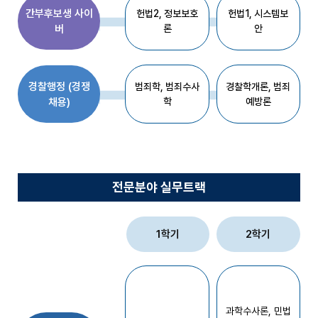
심
간부후보생 사이
헌법2, 정보보호
헌법1, 시스템보
리
버
론
안
론
-
기
초
경찰행정 (경쟁
범죄학, 범죄수사
경찰학개론, 범죄
소
채용)
학
예방론
년
비
행
론
-
전문분야 실무트랙
기
초
범
1학기
2학기
죄
심
리
학
-
과학수사론, 민법
중