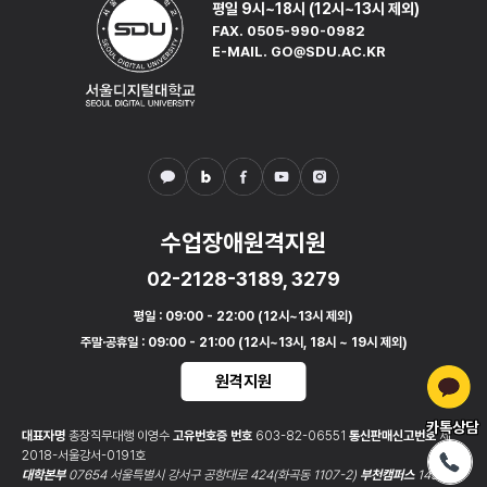
평일 9시~18시 (12시~13시 제외)
정
FAX. 0505-990-0982
심
E-MAIL. GO@SDU.AC.KR
리
학
-
중
급
경
찰
심
수업장애원격지원
리
학
02-2128-3189, 3279
-
평일
: 09:00 - 22:00 (12시~13시 제외)
심
주말·공휴일
: 09:00 - 21:00 (12시~13시, 18시 ~ 19시 제외)
화
고
원격지원
급
범
카톡상담
대표자명
총장직무대행 이영수
고유번호증 번호
603-82-06551
통신판매신고번호
제
죄
2018-서울강서-0191호
프
대학본부
07654 서울특별시 강서구 공항대로 424(화곡동 1107-2)
부천캠퍼스
14538