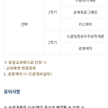
드론정비개론
1학기
로봇프로그래밍
선택
PLC제어
드론및항공우주공학개론
2학기
로봇제어
※ 동일교과목으로 인정 ※
- 교과목명 변경과목
1. 로봇제어 (←드론정비실무)
유의사항
※ 수료과목은 신규/폐강 등으로 변경될 수 있음 ※