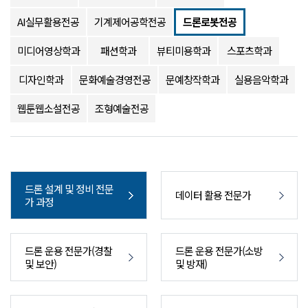
AI실무활용전공
기계제어공학전공
드론로봇전공
미디어영상학과
패션학과
뷰티미용학과
스포츠학과
디자인학과
문화예술경영전공
문예창작학과
실용음악학과
웹툰웹소설전공
조형예술전공
드론 설계 및 정비 전문
데이터 활용 전문가
가 과정
드론 운용 전문가(경찰
드론 운용 전문가(소방
및 보안)
및 방재)