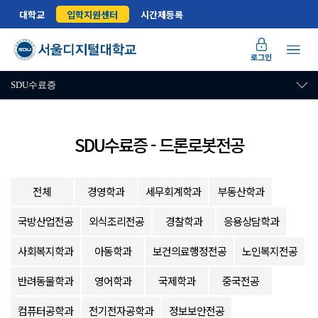
대학교
입학지원센터
시간제등록
로그인
SDU수료증
SDU수료증 - 드론로봇전공
전체
경영학과
세무회계학과
부동산학과
국방산업전공
외식조리전공
경찰학과
응용상담학과
사회복지학과
아동학과
보건의료행정전공
노인복지전공
반려동물학과
영어학과
국제학과
중국전공
컴퓨터공학과
전기전자공학과
정보보안전공