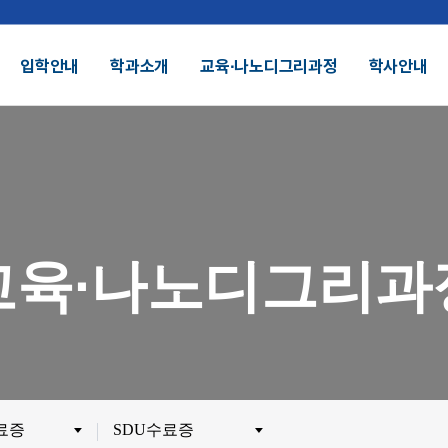
입학안내
학과소개
교육∙나노디그리과정
학사안내
결산공고 및 적립금 운용현황
기부금모금
DU 대학특성화
SDU 2025
교육∙나노디그리과
SDU AI
헌장
UI
대학정보공시
정보공개
전화번호안내
찾아오시는길
외 인증수상
광고자료실
군협력
제휴협력
수료증
SDU수료증
시채용
비전임교원정시채용
비전임교원(연합대)
튜터채용