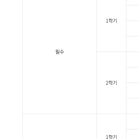
1학기
필수
2학기
1학기