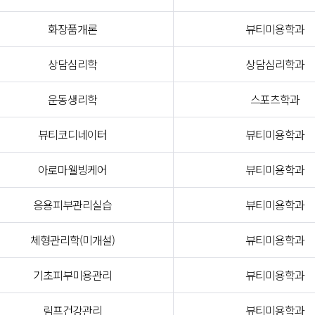
화장품개론
뷰티미용학과
상담심리학
상담심리학과
운동생리학
스포츠학과
뷰티코디네이터
뷰티미용학과
아로마웰빙케어
뷰티미용학과
응용피부관리실습
뷰티미용학과
체형관리학(미개설)
뷰티미용학과
기초피부미용관리
뷰티미용학과
림프건강관리
뷰티미용학과