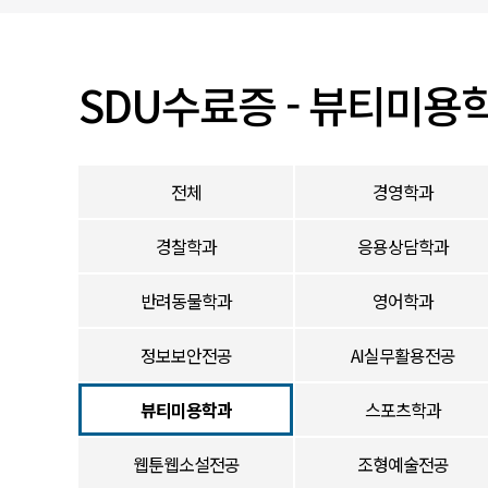
입찰/채용공고
SDU수료증 - 뷰티미용
전체
경영학과
경찰학과
응용상담학과
반려동물학과
영어학과
정보보안전공
AI실무활용전공
뷰티미용학과
스포츠학과
웹툰웹소설전공
조형예술전공