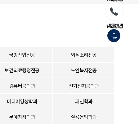
전화상담
국방산업전공
외식조리전공
보건의료행정전공
노인복지전공
컴퓨터공학과
전기전자공학과
미디어영상학과
패션학과
문예창작학과
실용음악학과