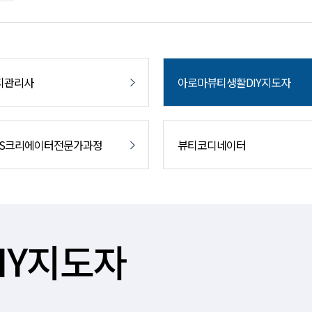
티관리사
아로마뷰티생활DIY지도자
NS크리에이터전문가과정
뷰티코디네이터
IY지도자