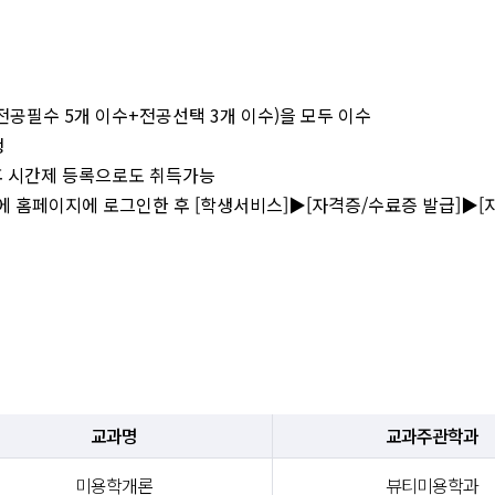
공필수 5개 이수+전공선택 3개 이수)을 모두 이수
생
후 시간제 등록으로도 취득가능
 홈페이지에 로그인한 후 [학생서비스]▶[자격증/수료증 발급]▶[
교과명
교과주관학과
미용학개론
뷰티미용학과