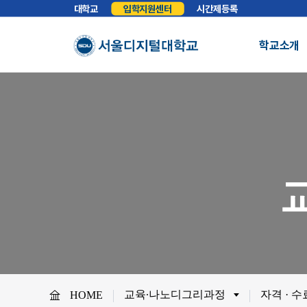
대학교
입학지원센터
시간제등록
학교소개
총장실
인사말
학교소개
학교법인
법인소개
예
About SDU
비전
교육이념
S
사이버대학의 중심
서울디지털대학교를 소개합니다.
WHY SDU
NO.1 SDU
대학정보
소개
조직도
SDU 사회공헌
사이버홍보실
보도기사
대
협력안내
산학협력
학
교육∙나노디그리과정
자격 · 
HOME
교원채용
전임교원정