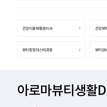
건강미용체형관리사
건강뷰
뷰티창업마스터과정
뷰티S
아로마뷰티생활D