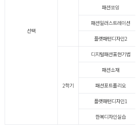
패션쏘잉
패션일러스트레이션
선택
플랫패턴디자인2
디지털패션표현기법
패션소재
2학기
패션포트폴리오
플랫패턴디자인1
한복디자인실습