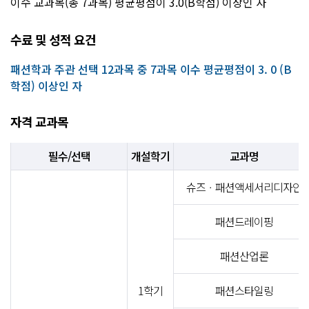
이수 교과목(총 7과목) 평균평점이 3.0(B학점) 이상인 자
수료 및 성적 요건
패션학과 주관 선택 12과목 중 7과목 이수 평균평점이 3. 0 (B
학점) 이상인 자
자격 교과목
필수/선택
개설학기
교과명
슈즈ㆍ패션액세서리디자인
패션드레이핑
패션산업론
1학기
패션스타일링