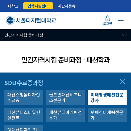
대학교
입학지원센터
시간제등록
로그인
민간자격시험 준비과정
민간자격시험 준비과정 - 패션학과
SDU수료증과정
패션쇼핑몰디자인
글로벌패션비즈니
미래평생패션전문
수료증
스전문가
강사
패션뷰티스타일컨
패션뷰티마케팅전
펫패션마케팅전문
설턴트
문가
가
펫패션디자인 전