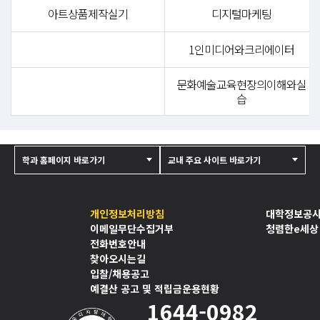
아트상품제작실기
디지털마케팅
1인미디어와크리에이터
문화예술교육현장의이해와실
습
학과 홈페이지 바로가기
교내 주요 사이트 바로가기
개인정보처리방침
대학정보공
이메일무단수집거부
청렴한e세상
전화번호안내
찾아오시는길
입찰/채용공고
예결산 공고 및 적립금운용현황
1644-0982