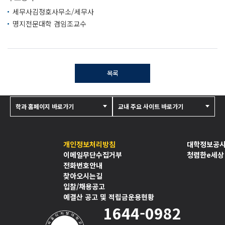
세무사김정호사무소/세무사
명지전문대학 겸임조교수
목록
학과 홈페이지 바로가기
교내 주요 사이트 바로가기
개인정보처리방침
대학정보공
이메일무단수집거부
청렴한e세상
전화번호안내
찾아오시는길
입찰/채용공고
예결산 공고 및 적립금운용현황
1644-0982